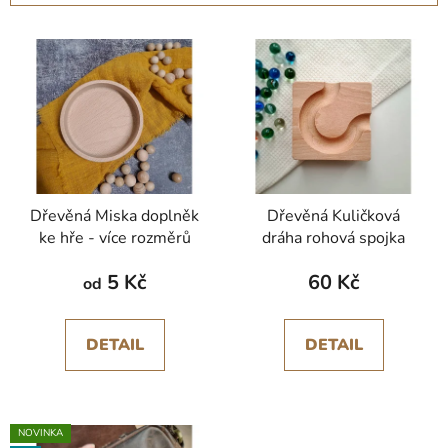
í
V
p
ý
r
p
o
i
d
s
u
p
k
r
t
Dřevěná Miska doplněk
Dřevěná Kuličková
o
ů
ke hře - více rozměrů
dráha rohová spojka
d
u
5 Kč
60 Kč
od
k
t
DETAIL
DETAIL
ů
NOVINKA