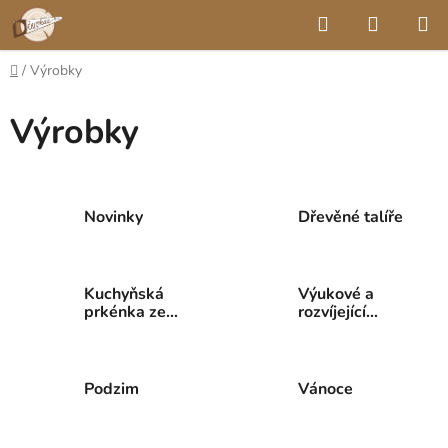
Přejít
Hledat
NÁKUP
na
KOŠÍK
obsah
Domů
/
Výrobky
Výrobky
Novinky
Dřevěné talíře
Kuchyňská
Výukové a
prkénka ze
rozvíjející
dřeva
pomůcky
Podzim
Vánoce