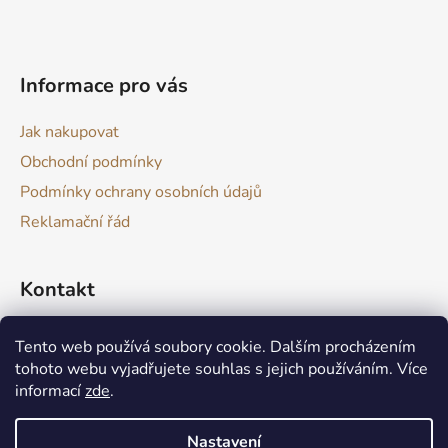
t
í
Informace pro vás
Jak nakupovat
Obchodní podmínky
Podmínky ochrany osobních údajů
Reklamační řád
Kontakt
drevokazuv
@
gmail.com
Tento web používá soubory cookie. Dalším procházením
tohoto webu vyjadřujete souhlas s jejich používáním. Více
informací
zde
.
Nastavení