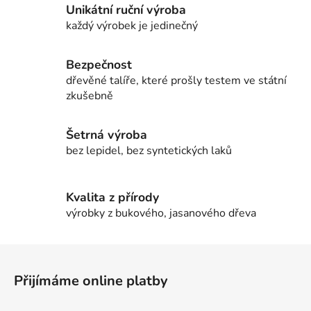
v
Unikátní ruční výroba
k
každý výrobek je jedinečný
y
v
ý
Bezpečnost
p
dřevěné talíře, které prošly testem ve státní
i
zkušebně
s
u
Šetrná výroba
bez lepidel, bez syntetických laků
Kvalita z přírody
výrobky z bukového, jasanového dřeva
Z
á
Přijímáme online platby
p
a