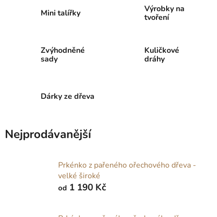
Výrobky na
Mini talířky
tvoření
Zvýhodněné
Kuličkové
sady
dráhy
Dárky ze dřeva
Nejprodávanější
Prkénko z pařeného ořechového dřeva -
velké široké
1 190 Kč
od