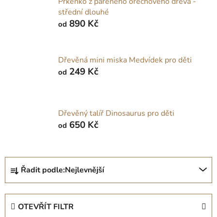
Prkénko z pařeného ořechového dřeva -
střední dlouhé
890 Kč
od
Dřevěná mini miska Medvídek pro děti
249 Kč
od
Dřevěný talíř Dinosaurus pro děti
650 Kč
od
Ř
Řadit podle:
Nejlevnější
a
z
e
OTEVŘÍT FILTR
n