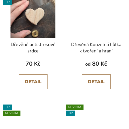
TIP
Dřevěné antistresové
Dřevěná Kouzelná hůlka
srdce
k tvoření a hraní
70 Kč
80 Kč
od
DETAIL
DETAIL
TIP
NOVINKA
NOVINKA
TIP