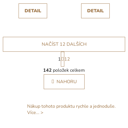
DETAIL
DETAIL
NAČÍST 12 DALŠÍCH
S
1
t
12
r
O
á
142
položek celkem
v
n
l
k
NAHORU
á
o
d
v
a
á
c
n
Nákup tohoto produktu rychle a jednoduše.
í
í
Více... >
p
r