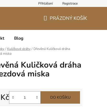
Přihlášení
Registrace
PRÁZDNÝ KOŠÍK
NÁKUPNÍ
KOŠÍK
kt
Blog
bky
/
Kuličkové dráhy
/
Dřevěná Kuličková dráha
vá miska
věná Kuličková dráha
ezdová miska
 Kč
DO KOŠÍKU
 cena: