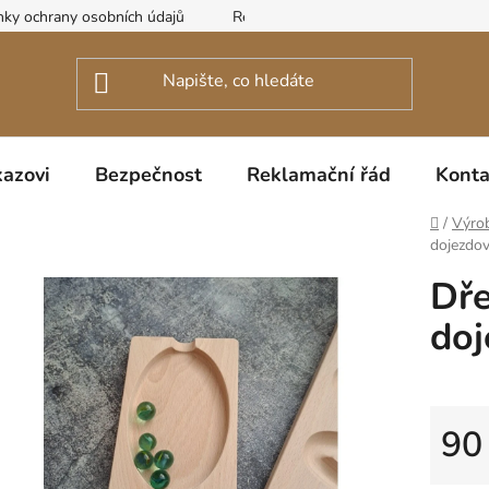
ky ochrany osobních údajů
Reklamační řád
azovi
Bezpečnost
Reklamační řád
Konta
Domů
/
Výro
dojezdo
Dře
doj
90
Měrná