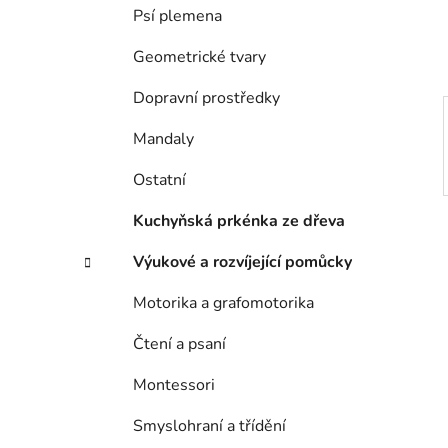
í
Psí plemena
p
a
Geometrické tvary
n
Dopravní prostředky
e
l
Mandaly
Ostatní
Kuchyňská prkénka ze dřeva
Výukové a rozvíjející pomůcky
Motorika a grafomotorika
Čtení a psaní
Montessori
Smyslohraní a třídění