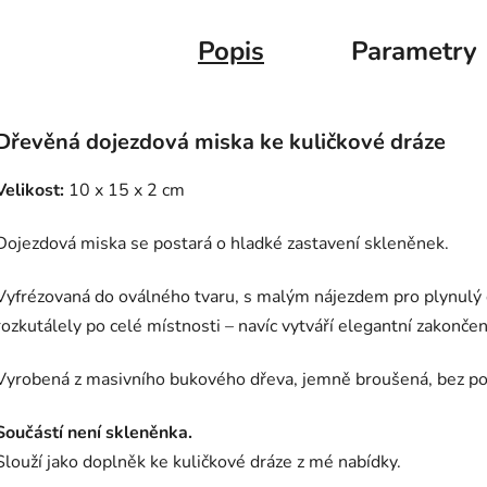
Popis
Parametry
Dřevěná dojezdová miska ke kuličkové dráze
Velikost:
10 x 15 x 2 cm
Dojezdová miska se postará o hladké zastavení skleněnek.
Vyfrézovaná do oválného tvaru, s malým nájezdem pro plynulý 
rozkutálely po celé místnosti – navíc vytváří elegantní zakončen
Vyrobená z masivního bukového dřeva, jemně broušená, bez po
Součástí není skleněnka.
Slouží jako doplněk ke kuličkové dráze z mé nabídky.