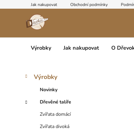
Přejít
Jak nakupovat
Obchodní podmínky
Podmín
na
obsah
Výrobky
Jak nakupovat
O Dřevok
P
K
Přeskočit
Výrobky
a
kategorie
o
t
s
Novinky
e
t
g
Dřevěné talíře
r
o
a
r
Zvířata domácí
i
n
e
n
Zvířata divoká