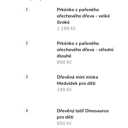
Prkénko z pařeného
ořechového dřeva - velké
široké
1 190 Kč
Prkénko z pařeného
ořechového dřeva - střední
dlouhé
890 Kč
Dřevěná mini miska
Medvídek pro děti
249 Kč
Dřevěný talíř Dinosaurus
pro děti
650 Kč