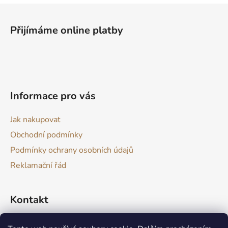
Z
á
Přijímáme online platby
p
a
t
í
Informace pro vás
Jak nakupovat
Obchodní podmínky
Podmínky ochrany osobních údajů
Reklamační řád
Kontakt
drevokazuv
@
gmail.com