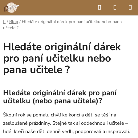
Přejít
Hledat
NÁKUP
na
KOŠÍK
obsah
Domů
/
Blog
/
Hledáte originální dárek pro paní učitelku nebo pana
učitele ?
Hledáte originální dárek
pro paní učitelku nebo
pana učitele ?
Hledáte originální dárek pro paní
učitelku (nebo pana učitele)?
Školní rok se pomalu chýlí ke konci a děti se těší na
zasloužené prázdniny. Stejně tak si oddechnou i učitelé –
lidé, kteří naše děti denně vedli, podporovali a inspirovali.