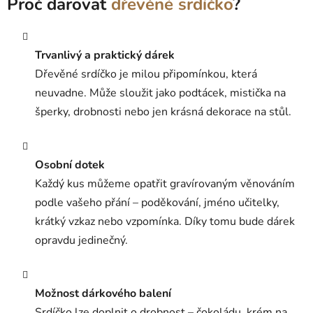
Proč darovat
dřevěné srdíčko
?
Trvanlivý a praktický dárek
Dřevěné srdíčko je milou připomínkou, která
neuvadne. Může sloužit jako podtácek, mistička na
šperky, drobnosti nebo jen krásná dekorace na stůl.
Osobní dotek
Každý kus můžeme opatřit gravírovaným věnováním
podle vašeho přání – poděkování, jméno učitelky,
krátký vzkaz nebo vzpomínka. Díky tomu bude dárek
opravdu jedinečný.
Možnost dárkového balení
Srdíčko lze doplnit o drobnost – čokoládu, krém na