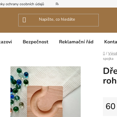
ky ochrany osobních údajů
Reklamační řád
azovi
Bezpečnost
Reklamační řád
Konta
Domů
/
Výro
spojka
Dře
roh
60
Měrná