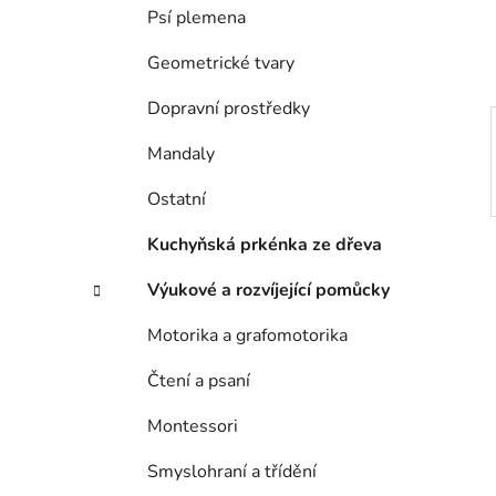
í
Psí plemena
p
a
Geometrické tvary
n
Dopravní prostředky
e
l
Mandaly
Ostatní
Kuchyňská prkénka ze dřeva
Výukové a rozvíjející pomůcky
Motorika a grafomotorika
Čtení a psaní
Montessori
Smyslohraní a třídění