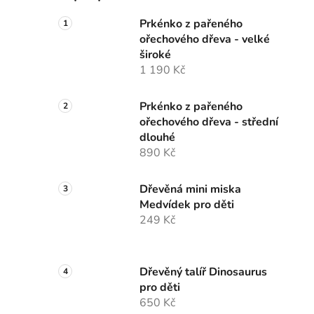
Prkénko z pařeného
ořechového dřeva - velké
široké
1 190 Kč
Prkénko z pařeného
ořechového dřeva - střední
dlouhé
890 Kč
Dřevěná mini miska
Medvídek pro děti
249 Kč
Dřevěný talíř Dinosaurus
pro děti
650 Kč