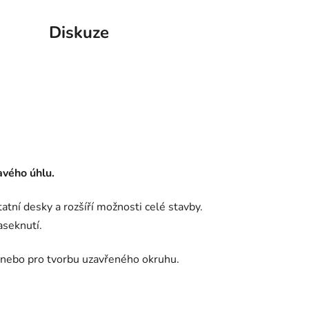
Diskuze
avého úhlu.
ní desky a rozšíří možnosti celé stavby.
aseknutí.
zd nebo pro tvorbu uzavřeného okruhu.