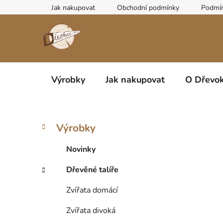
Přejít
Jak nakupovat
Obchodní podmínky
Podmín
na
obsah
Výrobky
Jak nakupovat
O Dřevok
P
K
Přeskočit
Výrobky
a
kategorie
o
t
s
Novinky
e
t
g
Dřevěné talíře
r
o
a
r
Zvířata domácí
i
n
e
n
Zvířata divoká