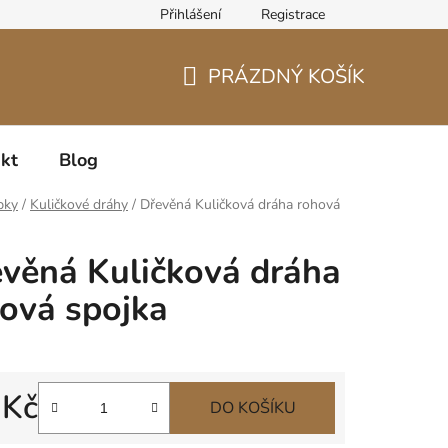
Přihlášení
Registrace
PRÁZDNÝ KOŠÍK
NÁKUPNÍ
KOŠÍK
kt
Blog
bky
/
Kuličkové dráhy
/
Dřevěná Kuličková dráha rohová
věná Kuličková dráha
ová spojka
 Kč
DO KOŠÍKU
 cena: