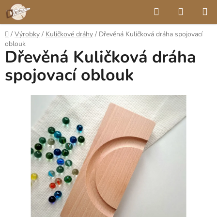
Přejít
Hledat
NÁKUP
na
KOŠÍK
obsah
Domů
/
Výrobky
/
Kuličkové dráhy
/
Dřevěná Kuličková dráha spojovací
oblouk
Dřevěná Kuličková dráha
spojovací oblouk