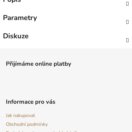
Parametry
Diskuze
Z
á
Přijímáme online platby
p
a
t
í
Informace pro vás
Jak nakupovat
Obchodní podmínky