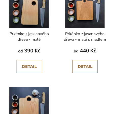
p
o
i
d
s
u
p
k
r
t
Prkénko z jasanového
Prkénko z jasanového
o
ů
dřeva - malé
dřeva - malé s madlem
d
u
390 Kč
440 Kč
od
od
k
t
DETAIL
DETAIL
ů