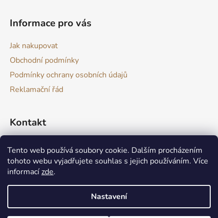
í
Informace pro vás
Jak nakupovat
Obchodní podmínky
Podmínky ochrany osobních údajů
Reklamační řád
Kontakt
drevokazuv
@
gmail.com
Tento web používá soubory cookie. Dalším procházením
tohoto webu vyjadřujete souhlas s jejich používáním. Více
informací
zde
.
Nastavení
Produkt není skladem? Nic se neděje :) Aktuálně zvládám výrobu