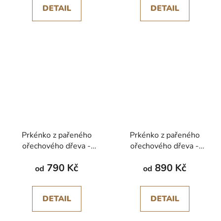
DETAIL
DETAIL
Prkénko z pařeného
Prkénko z pařeného
ořechového dřeva -
ořechového dřeva -
střední krátké
středně velké s madlem
790 Kč
890 Kč
od
od
DETAIL
DETAIL