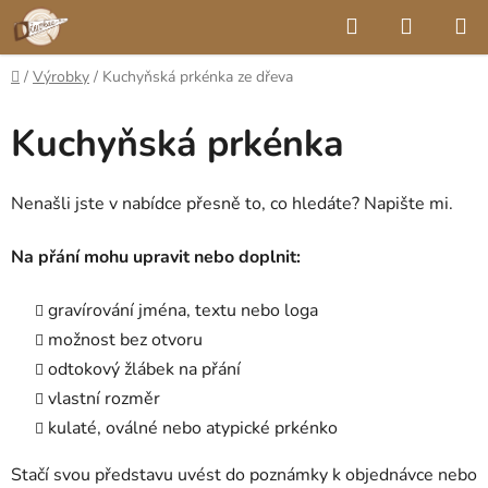
Přejít
Hledat
NÁKUP
na
KOŠÍK
obsah
Domů
/
Výrobky
/
Kuchyňská prkénka ze dřeva
Kuchyňská prkénka
Nenašli jste v nabídce přesně to, co hledáte? Napište mi.
Na přání mohu upravit nebo doplnit:
gravírování jména, textu nebo loga
možnost bez otvoru
odtokový žlábek na přání
vlastní rozměr
kulaté, oválné nebo atypické prkénko
Stačí svou představu uvést do poznámky k objednávce nebo