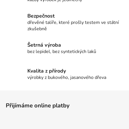
Bezpečnost
dřevěné talíře, které prošly testem ve státní
zkušebně
Šetrná výroba
bez lepidel, bez syntetických laků
Kvalita z přírody
výrobky z bukového, jasanového dřeva
Z
á
Přijímáme online platby
p
a
t