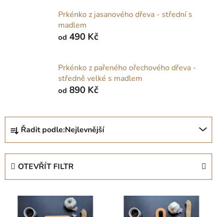
Prkénko z jasanového dřeva - střední s
madlem
490 Kč
od
Prkénko z pařeného ořechového dřeva -
středně velké s madlem
890 Kč
od
Ř
Řadit podle:
Nejlevnější
a
z
e
OTEVŘÍT FILTR
n
í
V
p
ý
r