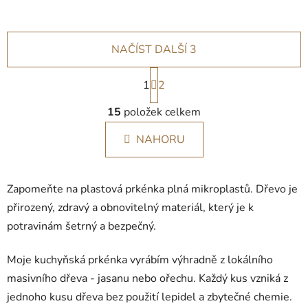
NAČÍST DALŠÍ 3
S
1
t
2
r
O
á
15
položek celkem
v
n
l
k
NAHORU
á
o
d
v
a
á
Zapomeňte na plastová prkénka plná mikroplastů. Dřevo je
c
n
í
í
přirozený, zdravý a obnovitelný materiál, který je k
p
potravinám šetrný a bezpečný.
r
v
Moje kuchyňská prkénka vyrábím výhradně z lokálního
k
masivního dřeva - jasanu nebo ořechu. Každý kus vzniká z
y
v
jednoho kusu dřeva bez použití lepidel a zbytečné chemie.