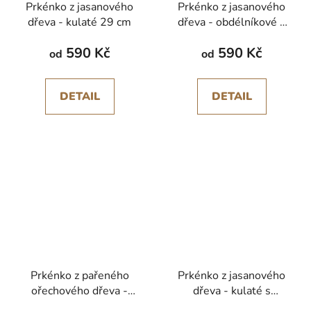
Prkénko z jasanového
Prkénko z jasanového
dřeva - kulaté 29 cm
dřeva - obdélníkové s
madlem
590 Kč
590 Kč
od
od
DETAIL
DETAIL
Prkénko z pařeného
Prkénko z jasanového
ořechového dřeva -
dřeva - kulaté s
malé
odtokovým žlábkem 29