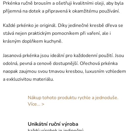
ý
Prkénka ručně brousím a ošetřuji kvalitními oleji, aby byla
p
příjemná na dotek a připravená k okamžitému používání.
i
s
Každé prkénko je originál. Díky jedinečné kresbě dřeva se
u
stává nejen praktickým pomocníkem při vaření, ale i
krásným doplňkem kuchyně.
Jasanová prkénka jsou ideální pro každodenní použití. Jsou
odolná, pevná a cenově dostupnější. Ořechová prkénka
naopak zaujmou svou tmavou kresbou, luxusním vzhledem
a exkluzivitou materiálu.
Nákup tohoto produktu rychle a jednoduše.
Více... >
Unikátní ruční výroba
každý výrobek je jedinečný