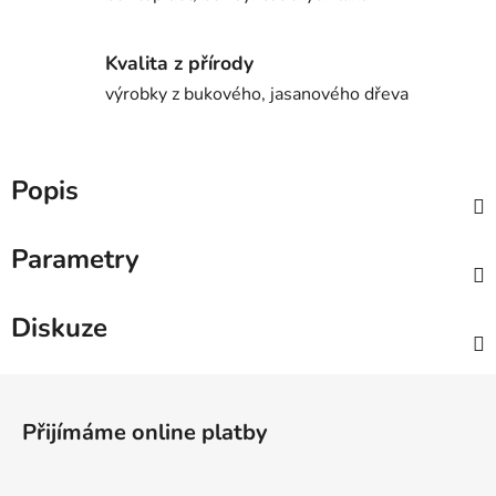
Kvalita z přírody
výrobky z bukového, jasanového dřeva
Popis
Parametry
Diskuze
Z
á
Přijímáme online platby
p
a