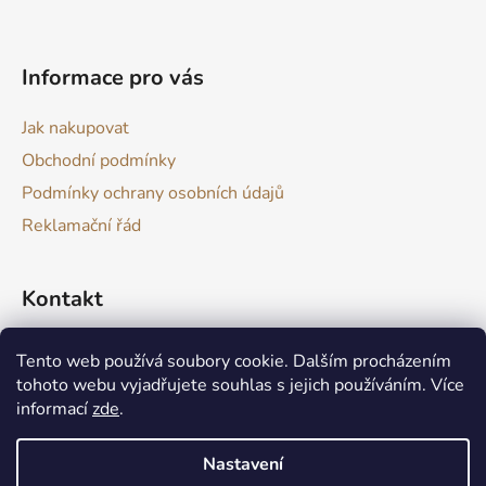
t
í
Informace pro vás
Jak nakupovat
Obchodní podmínky
Podmínky ochrany osobních údajů
Reklamační řád
Kontakt
drevokazuv
@
gmail.com
Tento web používá soubory cookie. Dalším procházením
tohoto webu vyjadřujete souhlas s jejich používáním. Více
informací
zde
.
Nastavení