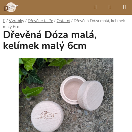
Přejít
Hledat
NÁKUP
na
KOŠÍK
obsah
Domů
/
Výrobky
/
Dřevěné talíře
/
Ostatní
/
Dřevěná Dóza malá, kelímek
malý 6cm
Dřevěná Dóza malá,
kelímek malý 6cm