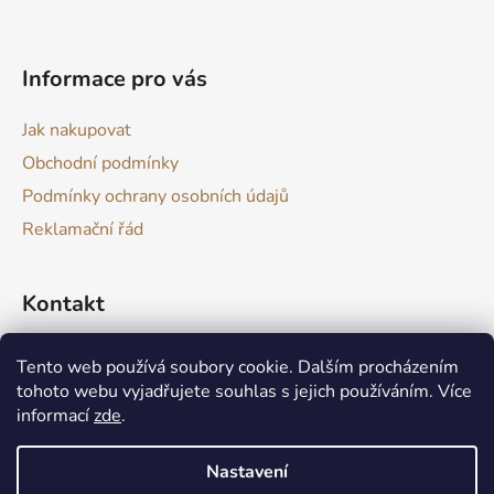
t
í
Informace pro vás
Jak nakupovat
Obchodní podmínky
Podmínky ochrany osobních údajů
Reklamační řád
Kontakt
drevokazuv
@
gmail.com
Tento web používá soubory cookie. Dalším procházením
tohoto webu vyjadřujete souhlas s jejich používáním. Více
informací
zde
.
Nastavení