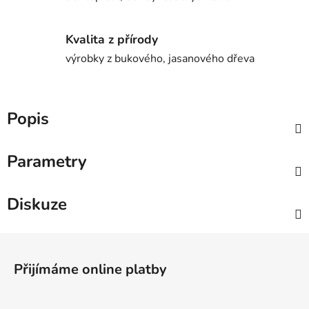
Kvalita z přírody
výrobky z bukového, jasanového dřeva
Popis
Parametry
Diskuze
Z
á
Přijímáme online platby
p
a