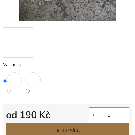
Varianta:
od
190 Kč
Měrná cena:
DO KOŠÍKU