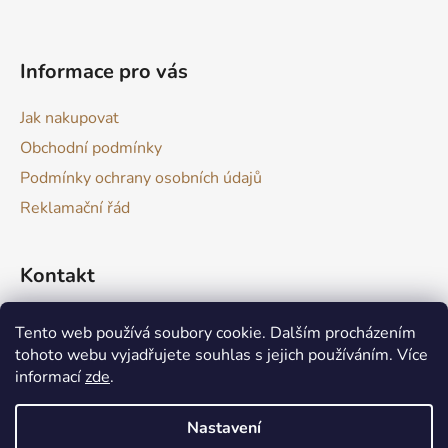
t
í
Informace pro vás
Jak nakupovat
Obchodní podmínky
Podmínky ochrany osobních údajů
Reklamační řád
Kontakt
drevokazuv
@
gmail.com
Tento web používá soubory cookie. Dalším procházením
tohoto webu vyjadřujete souhlas s jejich používáním. Více
informací
zde
.
Nastavení