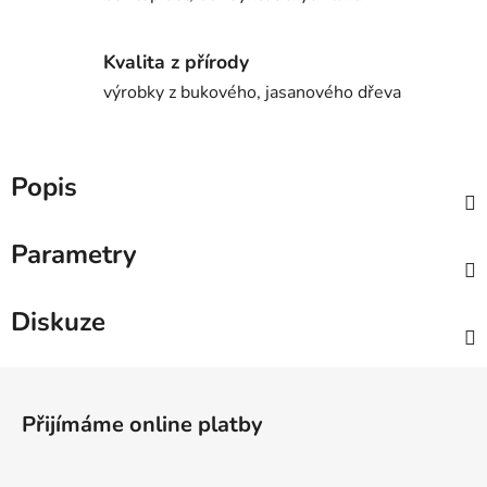
Kvalita z přírody
výrobky z bukového, jasanového dřeva
Popis
Parametry
Diskuze
Z
á
Přijímáme online platby
p
a