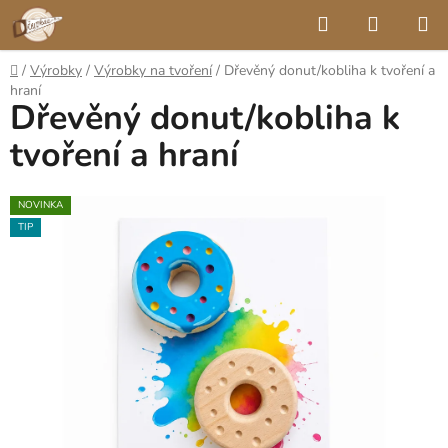
Přejít
Hledat
NÁKUP
na
KOŠÍK
obsah
Domů
/
Výrobky
/
Výrobky na tvoření
/
Dřevěný donut/kobliha k tvoření a
hraní
Dřevěný donut/kobliha k
tvoření a hraní
NOVINKA
TIP