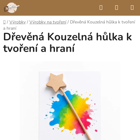
Přejít
Hledat
NÁKUP
na
KOŠÍK
obsah
Domů
/
Výrobky
/
Výrobky na tvoření
/
Dřevěná Kouzelná hůlka k tvoření
a hraní
Dřevěná Kouzelná hůlka k
tvoření a hraní