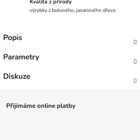
Kvalita z přírody
výrobky z bukového, jasanového dřeva
Popis
Parametry
Diskuze
Z
á
Přijímáme online platby
p
a
t
í