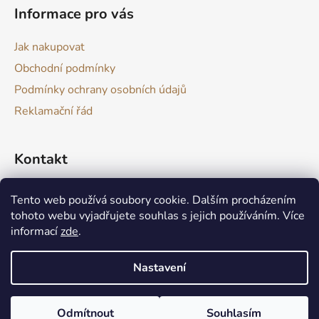
Informace pro vás
Jak nakupovat
Obchodní podmínky
Podmínky ochrany osobních údajů
Reklamační řád
Kontakt
drevokazuv
@
gmail.com
Tento web používá soubory cookie. Dalším procházením
tohoto webu vyjadřujete souhlas s jejich používáním. Více
informací
zde
.
Nastavení
Produkt není skladem? Nic se neděje :) Aktuálně zvládám výrobu
Vytvořil Shoptet
takových produktů do 1 až 2 týdnu. V případě potřeby je možné
Odmítnout
Souhlasím
Copyright 2026
Dřevokaz
. Všechna práva vyhrazena.