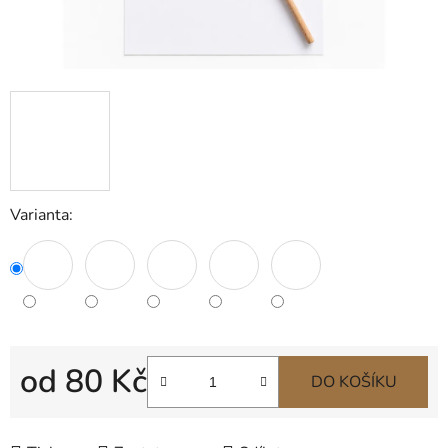
Varianta:
od
80 Kč
DO KOŠÍKU
Měrná cena: