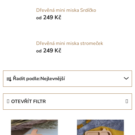
Dřevěná mini miska Srdíčko
249 Kč
od
Dřevěná mini miska stromeček
249 Kč
od
Ř
Řadit podle:
Nejlevnější
a
z
e
OTEVŘÍT FILTR
n
í
V
p
ý
r