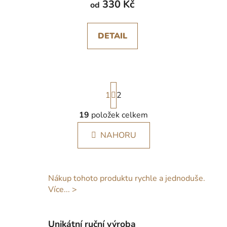
330 Kč
od
DETAIL
S
1
t
2
r
á
19
položek celkem
O
n
v
k
NAHORU
l
o
á
v
á
d
n
a
Nákup tohoto produktu rychle a jednoduše.
í
c
Více... >
í
p
r
Unikátní ruční výroba