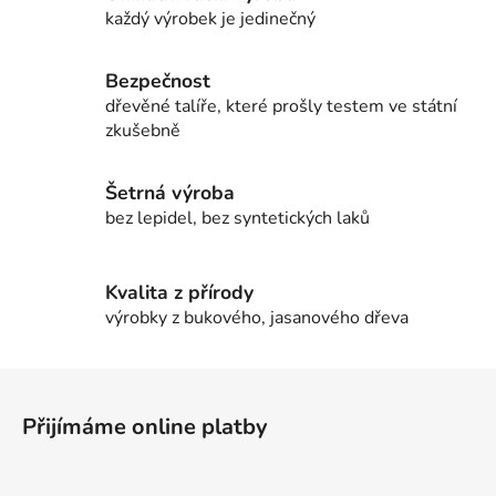
v
každý výrobek je jedinečný
k
y
v
Bezpečnost
ý
dřevěné talíře, které prošly testem ve státní
p
zkušebně
i
s
Šetrná výroba
u
bez lepidel, bez syntetických laků
Kvalita z přírody
výrobky z bukového, jasanového dřeva
Z
á
Přijímáme online platby
p
a