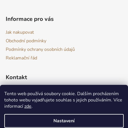
t
í
Informace pro vás
Jak nakupovat
Obchodní podmínky
Podmínky ochrany osobních údajů
Reklamační řád
Kontakt
drevokazuv
@
gmail.com
Tento web používá soubory cookie. Dalším procházením
tohoto webu vyjadřujete souhlas s jejich používáním. Více
informací
zde
.
Nastavení