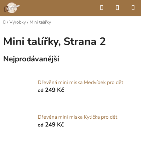
Přejít
Hledat
NÁKUP
na
KOŠÍK
obsah
Domů
/
Výrobky
/
Mini talířky
Mini talířky
, Strana 2
Nejprodávanější
Dřevěná mini miska Medvídek pro děti
249 Kč
od
Dřevěná mini miska Kytička pro děti
249 Kč
od