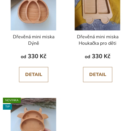
p
o
i
d
s
u
p
k
r
t
Dřevěná mini miska
Dřevěná mini miska
o
ů
Dýně
Houkačka pro děti
d
u
330 Kč
330 Kč
od
od
k
t
DETAIL
DETAIL
ů
NOVINKA
TIP