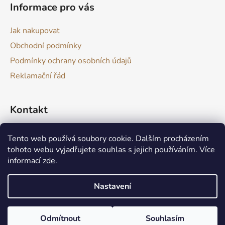
Informace pro vás
Jak nakupovat
Obchodní podmínky
Podmínky ochrany osobních údajů
Reklamační řád
Kontakt
drevokazuv
@
gmail.com
Tento web používá soubory cookie. Dalším procházením
tohoto webu vyjadřujete souhlas s jejich používáním. Více
informací
zde
.
Nastavení
Produkt není skladem? Nic se neděje :) Aktuálně zvládám výrobu
Vytvořil Shoptet
takových produktů do 1 až 2 týdnu. V případě potřeby je možné
Odmítnout
Souhlasím
Copyright 2026
Dřevokaz
. Všechna práva vyhrazena.