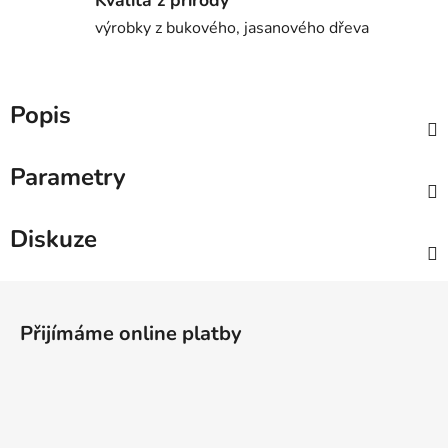
výrobky z bukového, jasanového dřeva
Popis
Parametry
Diskuze
Z
á
Přijímáme online platby
p
a
t
í