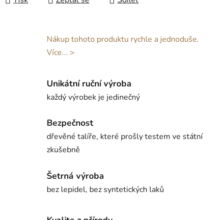
Tisk
Zeptat se
Sdílet
Nákup tohoto produktu rychle a jednoduše.
Více... >
Unikátní ruční výroba
každý výrobek je jedinečný
Bezpečnost
dřevěné talíře, které prošly testem ve státní
zkušebně
Šetrná výroba
bez lepidel, bez syntetických laků
Kvalita z přírody