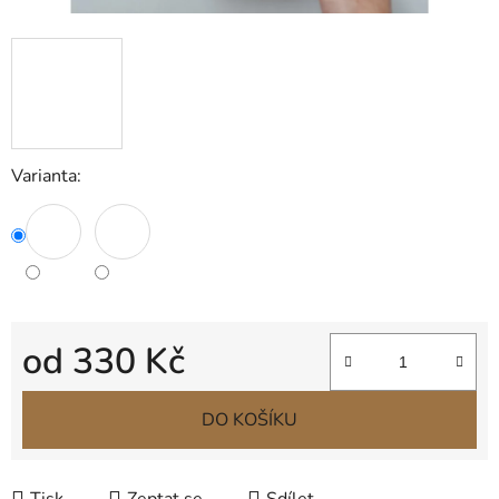
Varianta:
od
330 Kč
Měrná cena:
DO KOŠÍKU