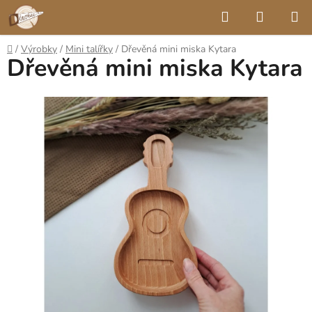
Přejít
Hledat
NÁKUP
na
KOŠÍK
obsah
Domů
/
Výrobky
/
Mini talířky
/
Dřevěná mini miska Kytara
Dřevěná mini miska Kytara