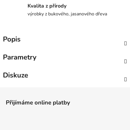
Kvalita z přírody
výrobky z bukového, jasanového dřeva
Popis
Parametry
Diskuze
Z
á
Přijímáme online platby
p
a
t
í