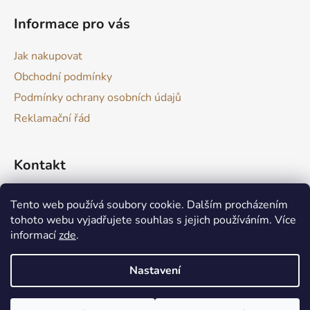
Informace pro vás
Jak nakupovat
Obchodní podmínky
Podmínky ochrany osobních údajů
Reklamační řád
Kontakt
drevokazuv
@
gmail.com
Tento web používá soubory cookie. Dalším procházením
tohoto webu vyjadřujete souhlas s jejich používáním. Více
informací
zde
.
Nastavení
Produkt není skladem? Nic se neděje :) Aktuálně zvládám výrobu
Vytvořil Shoptet