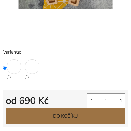
Varianta:
od
690 Kč
Měrná cena:
DO KOŠÍKU