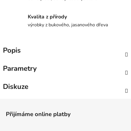
Kvalita z přírody
výrobky z bukového, jasanového dřeva
Popis
Parametry
Diskuze
Z
á
Přijímáme online platby
p
a