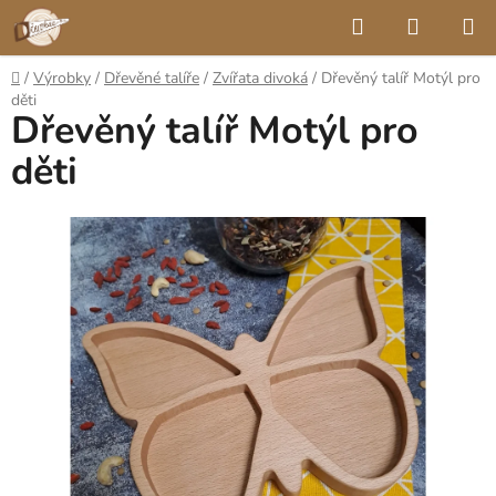
Přejít
Hledat
NÁKUP
na
KOŠÍK
obsah
Domů
/
Výrobky
/
Dřevěné talíře
/
Zvířata divoká
/
Dřevěný talíř Motýl pro
děti
Dřevěný talíř Motýl pro
děti