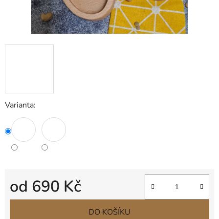
Varianta:
od
690 Kč
Měrná cena:
DO KOŠÍKU