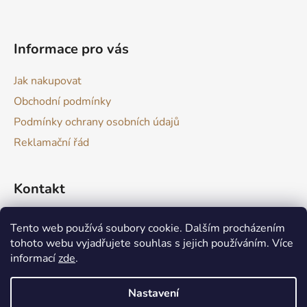
t
í
Informace pro vás
Jak nakupovat
Obchodní podmínky
Podmínky ochrany osobních údajů
Reklamační řád
Kontakt
drevokazuv
@
gmail.com
Tento web používá soubory cookie. Dalším procházením
tohoto webu vyjadřujete souhlas s jejich používáním. Více
informací
zde
.
Nastavení