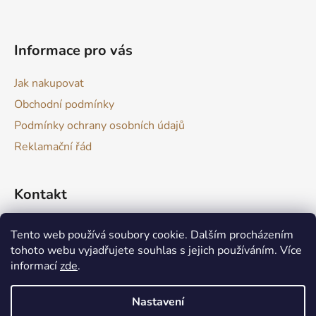
t
í
Informace pro vás
Jak nakupovat
Obchodní podmínky
Podmínky ochrany osobních údajů
Reklamační řád
Kontakt
drevokazuv
@
gmail.com
Tento web používá soubory cookie. Dalším procházením
tohoto webu vyjadřujete souhlas s jejich používáním. Více
informací
zde
.
Nastavení