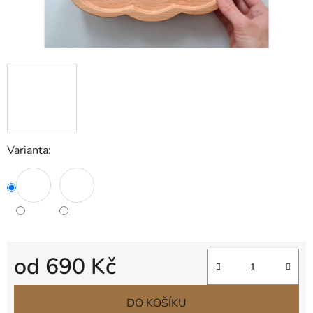
Varianta:
od
690 Kč
Měrná cena:
DO KOŠÍKU