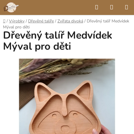
Přejít
Hledat
NÁKUP
na
KOŠÍK
obsah
Domů
/
Výrobky
/
Dřevěné talíře
/
Zvířata divoká
/
Dřevěný talíř Medvídek
Mýval pro děti
Dřevěný talíř Medvídek
Mýval pro děti