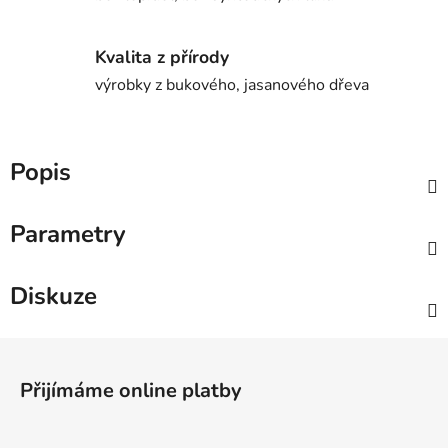
Kvalita z přírody
výrobky z bukového, jasanového dřeva
Popis
Parametry
Diskuze
Z
á
Přijímáme online platby
p
a