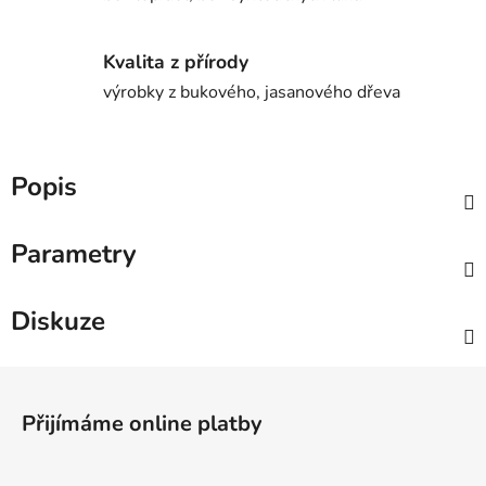
Kvalita z přírody
výrobky z bukového, jasanového dřeva
Popis
Parametry
Diskuze
Z
á
Přijímáme online platby
p
a