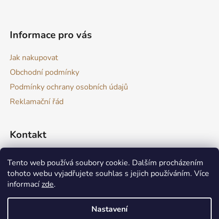
t
í
Informace pro vás
Jak nakupovat
Obchodní podmínky
Podmínky ochrany osobních údajů
Reklamační řád
Kontakt
drevokazuv
@
gmail.com
Tento web používá soubory cookie. Dalším procházením
tohoto webu vyjadřujete souhlas s jejich používáním. Více
informací
zde
.
Nastavení