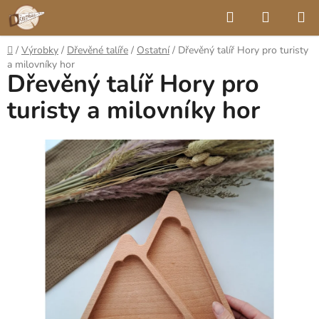
Přejít
Hledat
NÁKUP
na
KOŠÍK
obsah
Domů
/
Výrobky
/
Dřevěné talíře
/
Ostatní
/
Dřevěný talíř Hory pro turisty
a milovníky hor
Dřevěný talíř Hory pro
turisty a milovníky hor