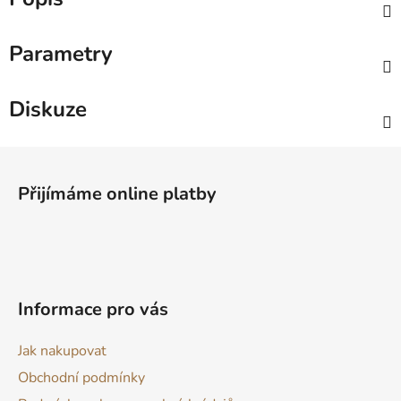
Parametry
Diskuze
Z
á
Přijímáme online platby
p
a
t
í
Informace pro vás
Jak nakupovat
Obchodní podmínky