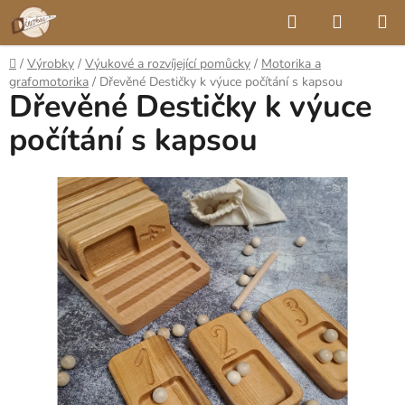
Přejít
Hledat
NÁKUP
na
KOŠÍK
obsah
Domů
/
Výrobky
/
Výukové a rozvíjející pomůcky
/
Motorika a
grafomotorika
/
Dřevěné Destičky k výuce počítání s kapsou
Dřevěné Destičky k výuce
počítání s kapsou