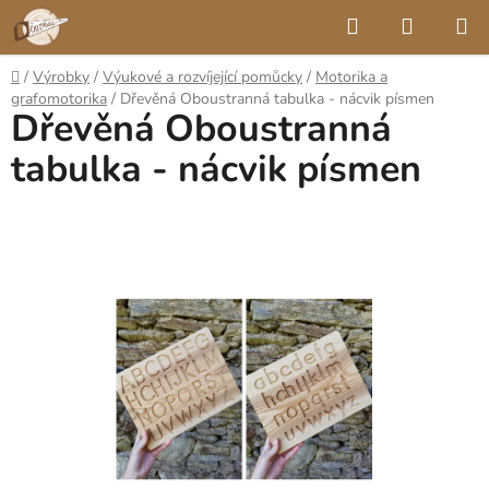
Přejít
Hledat
NÁKUP
na
KOŠÍK
obsah
Domů
/
Výrobky
/
Výukové a rozvíjející pomůcky
/
Motorika a
grafomotorika
/
Dřevěná Oboustranná tabulka - nácvik písmen
Dřevěná Oboustranná
tabulka - nácvik písmen