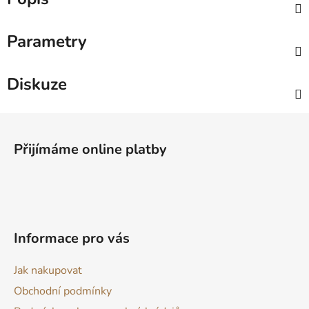
Parametry
Diskuze
Z
á
Přijímáme online platby
p
a
t
í
Informace pro vás
Jak nakupovat
Obchodní podmínky