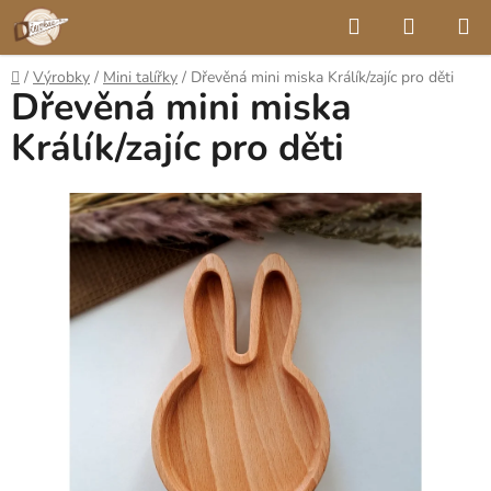
Přejít
Hledat
NÁKUP
na
KOŠÍK
obsah
Domů
/
Výrobky
/
Mini talířky
/
Dřevěná mini miska Králík/zajíc pro děti
Dřevěná mini miska
Králík/zajíc pro děti