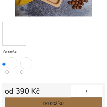
Varianta:
od
390 Kč
Měrná cena:
DO KOŠÍKU