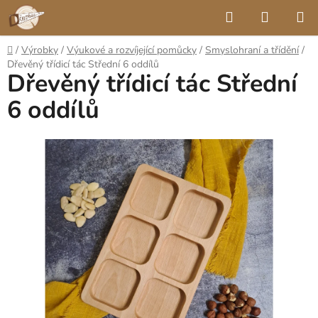
Přejít
Hledat
NÁKUP
na
KOŠÍK
obsah
Domů
/
Výrobky
/
Výukové a rozvíjející pomůcky
/
Smyslohraní a třídění
/
Dřevěný třídicí tác Střední 6 oddílů
Dřevěný třídicí tác Střední
6 oddílů