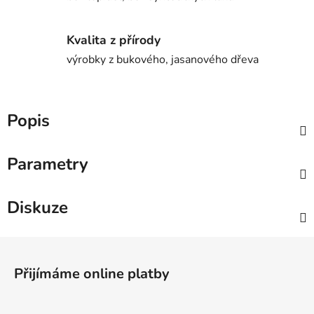
Kvalita z přírody
výrobky z bukového, jasanového dřeva
Popis
Parametry
Diskuze
Z
á
Přijímáme online platby
p
a