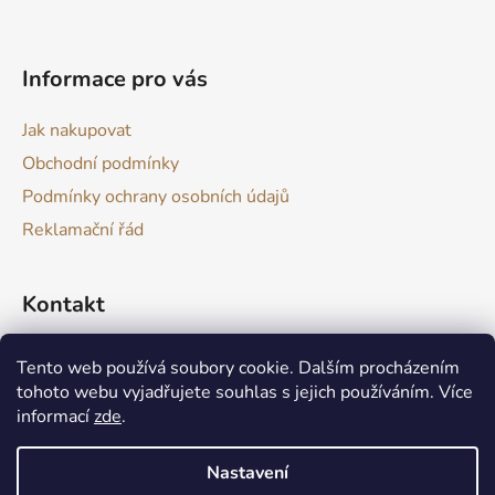
t
í
Informace pro vás
Jak nakupovat
Obchodní podmínky
Podmínky ochrany osobních údajů
Reklamační řád
Kontakt
drevokazuv
@
gmail.com
Tento web používá soubory cookie. Dalším procházením
tohoto webu vyjadřujete souhlas s jejich používáním. Více
informací
zde
.
Nastavení