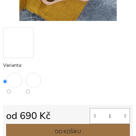
Varianta:
od
690 Kč
Měrná cena:
DO KOŠÍKU