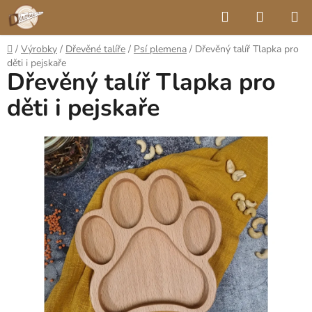
Přejít
Hledat
NÁKUP
na
KOŠÍK
obsah
Domů
/
Výrobky
/
Dřevěné talíře
/
Psí plemena
/
Dřevěný talíř Tlapka pro
děti i pejskaře
Dřevěný talíř Tlapka pro
děti i pejskaře