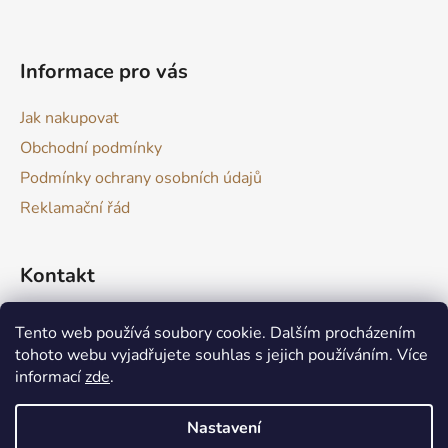
t
í
Informace pro vás
Jak nakupovat
Obchodní podmínky
Podmínky ochrany osobních údajů
Reklamační řád
Kontakt
drevokazuv
@
gmail.com
Tento web používá soubory cookie. Dalším procházením
tohoto webu vyjadřujete souhlas s jejich používáním. Více
informací
zde
.
Nastavení