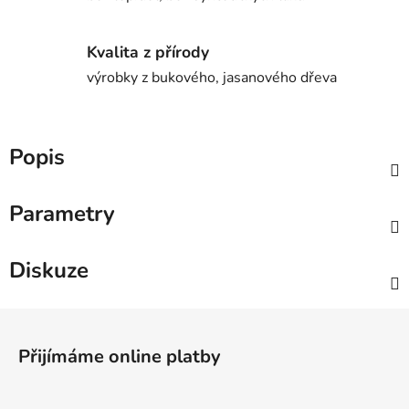
Kvalita z přírody
výrobky z bukového, jasanového dřeva
Popis
Parametry
Diskuze
Z
á
Přijímáme online platby
p
a