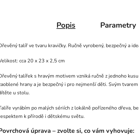
Popis
Parametry
Dřevěný talíř ve tvaru kravičky. Ručně vyrobený, bezpečný a id
Velikost: cca 20 x 23 x 2,5 cm
Dřevěný talířek s hravým motivem vzniká ručně z jednoho kusu
zaoblené hrany a je bezpečný i pro nejmenší děti. Svým tvarem
dítěte u stolu.
Talíře vyrábím po malých sériích z lokálně pořízeného dřeva, bez
respektem k přírodě i dětskému světu.
Povrchová úprava – zvolte si, co vám vyhovuje: