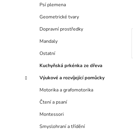
í
Psí plemena
p
a
Geometrické tvary
n
Dopravní prostředky
e
l
Mandaly
Ostatní
Kuchyňská prkénka ze dřeva
Výukové a rozvíjející pomůcky
Motorika a grafomotorika
Čtení a psaní
Montessori
Smyslohraní a třídění