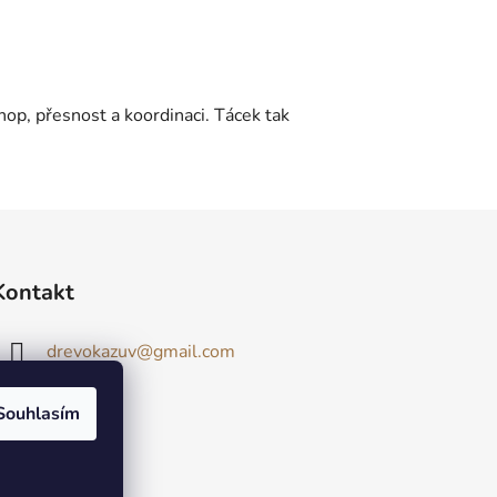
chop, přesnost a koordinaci. Tácek tak
Kontakt
drevokazuv
@
gmail.com
Souhlasím