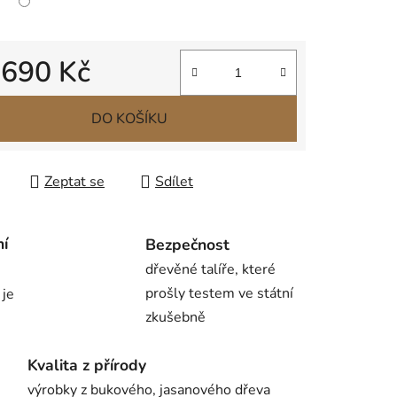
d
690 Kč
 cena:
DO KOŠÍKU
Zeptat se
Sdílet
ní
Bezpečnost
dřevěné talíře, které
prošly testem ve státní
 je
zkušebně
Kvalita z přírody
výrobky z bukového, jasanového dřeva