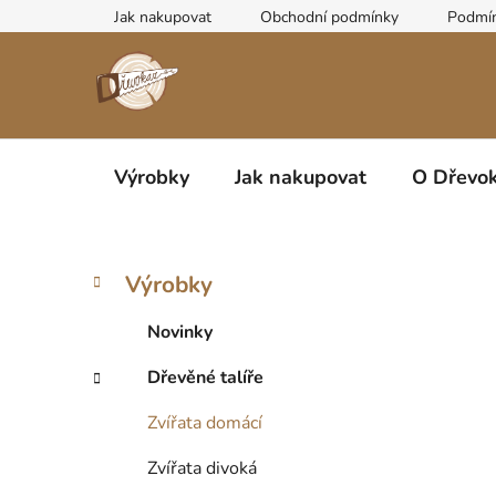
Přejít
Jak nakupovat
Obchodní podmínky
Podmín
na
obsah
Výrobky
Jak nakupovat
O Dřevok
P
K
Přeskočit
Výrobky
a
kategorie
o
t
s
Novinky
e
t
g
Dřevěné talíře
r
o
a
r
Zvířata domácí
i
n
e
n
Zvířata divoká