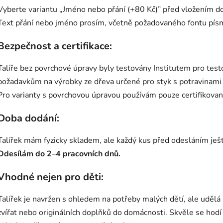
Vyberte variantu „Jméno nebo přání (+80 Kč)” před vložením do
Text přání nebo jméno prosím, včetně požadovaného fontu pís
Bezpečnost a certifikace:
Talíře bez povrchové úpravy byly testovány Institutem pro testo
požadavkům na výrobky ze dřeva určené pro styk s potravinami
Pro varianty s povrchovou úpravou používám pouze certifikova
Doba dodání:
Talířek mám fyzicky skladem, ale každý kus před odesláním ješt
Odesílám do 2–4 pracovních dnů.
Vhodné nejen pro děti:
Talířek je navržen s ohledem na potřeby malých dětí, ale uděl
zvířat nebo originálních doplňků do domácnosti. Skvěle se hodí j