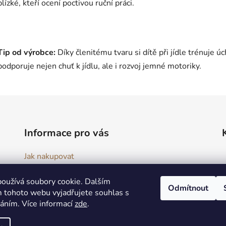
blízké, kteří ocení poctivou ruční práci.
Tip od výrobce:
Díky členitému tvaru si dítě při jídle trénuje ú
podporuje nejen chuť k jídlu, ale i rozvoj jemné motoriky.
Informace pro vás
Jak nakupovat
Obchodní podmínky
oužívá soubory cookie. Dalším
Podmínky ochrany osobních údajů
Odmítnout
 tohoto webu vyjadřujete souhlas s
Reklamační řád
váním. Více informací
zde
.