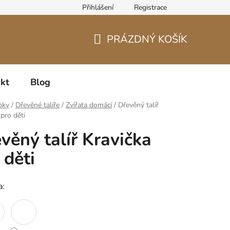
Přihlášení
Registrace
PRÁZDNÝ KOŠÍK
NÁKUPNÍ
KOŠÍK
kt
Blog
bky
/
Dřevěné talíře
/
Zvířata domácí
/
Dřevěný talíř
 pro děti
věný talíř Kravička
 děti
a: