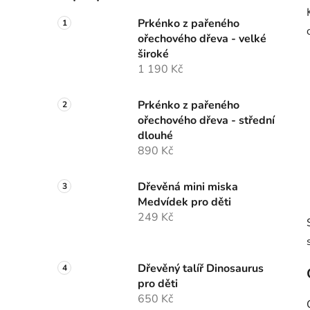
Prkénko z pařeného
ořechového dřeva - velké
široké
1 190 Kč
Prkénko z pařeného
ořechového dřeva - střední
dlouhé
890 Kč
Dřevěná mini miska
Medvídek pro děti
249 Kč
Dřevěný talíř Dinosaurus
pro děti
650 Kč