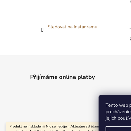
Sledovat na Instagramu
Z
á
Přijímáme online platby
p
a
t
í
Tento web p
procházením
jejich použí
Produkt není skladem? Nic se neděje :) Aktuálně zvládám výrobu takových