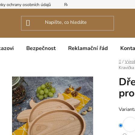
ky ochrany osobních údajů
Reklamační řád
azovi
Bezpečnost
Reklamační řád
Konta
Domů
/
Výro
Kravička
Dře
pro
Variant