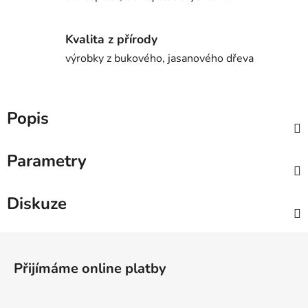
Kvalita z přírody
výrobky z bukového, jasanového dřeva
Popis
Parametry
Diskuze
Z
á
Přijímáme online platby
p
a