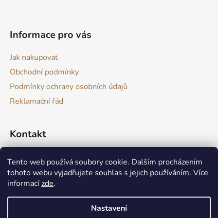
t
í
Informace pro vás
Jak nakupovat
Obchodní podmínky
Podmínky ochrany osobních údajů
Reklamační řád
Kontakt
drevokazuv
@
gmail.com
Tento web používá soubory cookie. Dalším procházením
tohoto webu vyjadřujete souhlas s jejich používáním. Více
informací
zde
.
Nastavení