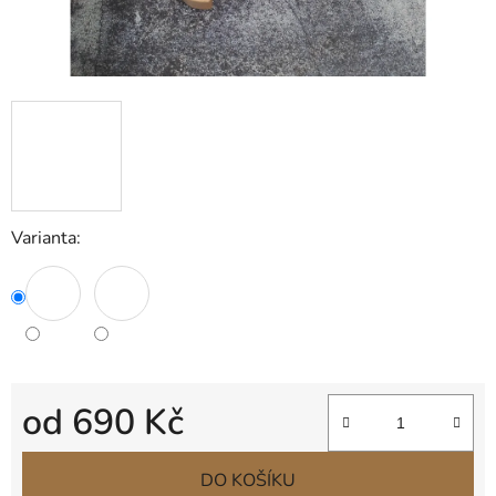
Varianta:
od
690 Kč
Měrná cena:
DO KOŠÍKU