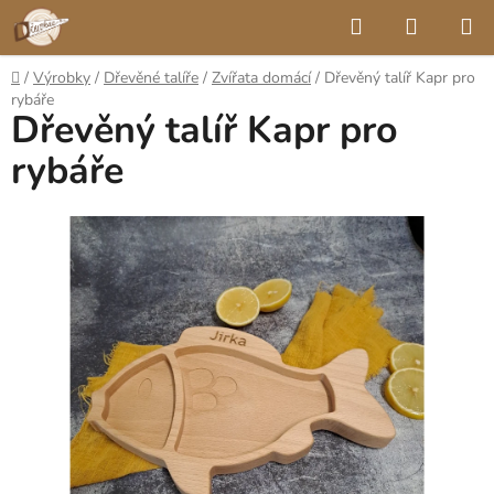
Přejít
Hledat
NÁKUP
na
KOŠÍK
obsah
Domů
/
Výrobky
/
Dřevěné talíře
/
Zvířata domácí
/
Dřevěný talíř Kapr pro
rybáře
Dřevěný talíř Kapr pro
rybáře