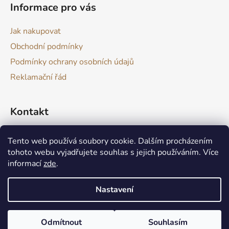
Informace pro vás
Jak nakupovat
Obchodní podmínky
Podmínky ochrany osobních údajů
Reklamační řád
Kontakt
drevokazuv
@
gmail.com
Tento web používá soubory cookie. Dalším procházením
tohoto webu vyjadřujete souhlas s jejich používáním. Více
informací
zde
.
Nastavení
Produkt není skladem? Nic se neděje :) Aktuálně zvládám výrobu
Vytvořil Shoptet
takových produktů do 1 až 2 týdnu. V případě potřeby je možné
Odmítnout
Souhlasím
Copyright 2026
Dřevokaz
. Všechna práva vyhrazena.