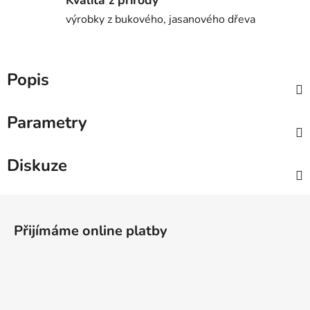
výrobky z bukového, jasanového dřeva
Popis
Parametry
Diskuze
Z
á
Přijímáme online platby
p
a
t
í