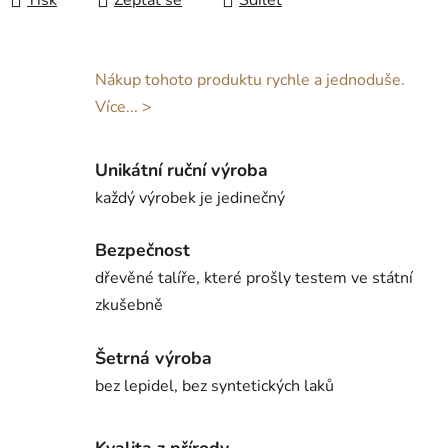
Tisk
Zeptat se
Sdílet
Nákup tohoto produktu rychle a jednoduše.
Více... >
Unikátní ruční výroba
každý výrobek je jedinečný
Bezpečnost
dřevěné talíře, které prošly testem ve státní
zkušebně
Šetrná výroba
bez lepidel, bez syntetických laků
Kvalita z přírody