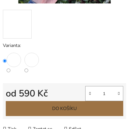
Varianta:
od
590 Kč
Měrná cena:
DO KOŠÍKU