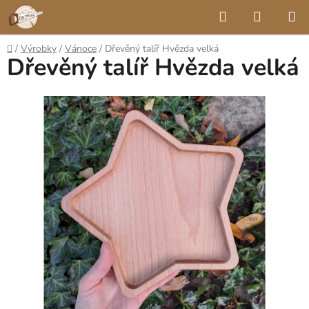
Přejít
Hledat
NÁKUP
na
KOŠÍK
obsah
Domů
/
Výrobky
/
Vánoce
/
Dřevěný talíř Hvězda velká
Dřevěný talíř Hvězda velká