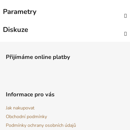
Parametry
Diskuze
Z
á
Přijímáme online platby
p
a
t
í
Informace pro vás
Jak nakupovat
Obchodní podmínky
Podmínky ochrany osobních údajů