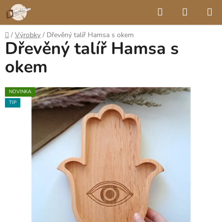
Přejít
Hledat
NÁKUP
na
KOŠÍK
obsah
Domů
/
Výrobky
/
Dřevěný talíř Hamsa s okem
Dřevěný talíř Hamsa s
okem
NOVINKA
TIP