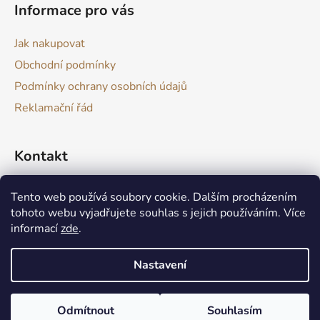
Informace pro vás
Jak nakupovat
Obchodní podmínky
Podmínky ochrany osobních údajů
Reklamační řád
Kontakt
drevokazuv
@
gmail.com
Tento web používá soubory cookie. Dalším procházením
tohoto webu vyjadřujete souhlas s jejich používáním. Více
informací
zde
.
Nastavení
Produkt není skladem? Nic se neděje :) Aktuálně zvládám výrobu
Vytvořil Shoptet
takových produktů do 1 až 2 týdnu. V případě potřeby je možné
Odmítnout
Souhlasím
Copyright 2026
Dřevokaz
. Všechna práva vyhrazena.