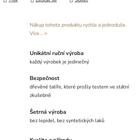
Tisk
Zeptat se
Sdílet
Nákup tohoto produktu rychle a jednoduše.
Více... >
Unikátní ruční výroba
každý výrobek je jedinečný
Bezpečnost
dřevěné talíře, které prošly testem ve státní
zkušebně
Šetrná výroba
bez lepidel, bez syntetických laků
Kvalita z přírody