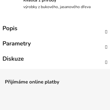
výrobky z bukového, jasanového dřeva
Popis
Parametry
Diskuze
Z
á
Přijímáme online platby
p
a
t
í