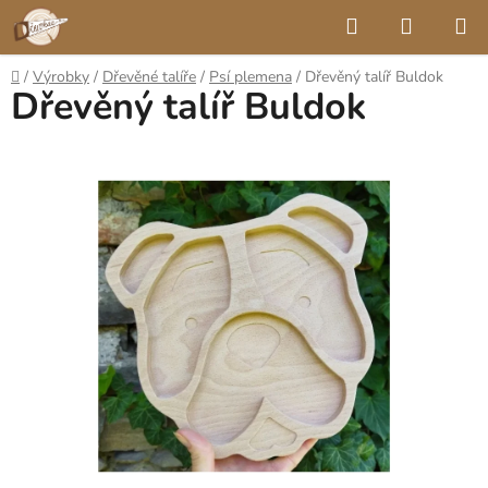
Přejít
Hledat
NÁKUP
na
KOŠÍK
obsah
Domů
/
Výrobky
/
Dřevěné talíře
/
Psí plemena
/
Dřevěný talíř Buldok
Dřevěný talíř Buldok