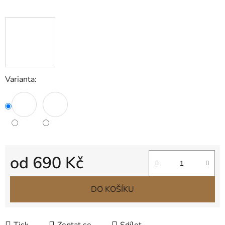
Varianta:
od
690 Kč
Měrná cena:
DO KOŠÍKU