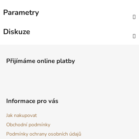
Parametry
Diskuze
Z
á
Přijímáme online platby
p
a
t
í
Informace pro vás
Jak nakupovat
Obchodní podmínky
Podmínky ochrany osobních údajů