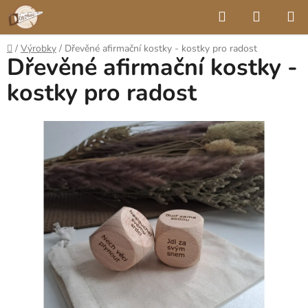
Přejít
Hledat
NÁKUP
na
KOŠÍK
obsah
Domů
/
Výrobky
/
Dřevěné afirmační kostky - kostky pro radost
Dřevěné afirmační kostky -
kostky pro radost