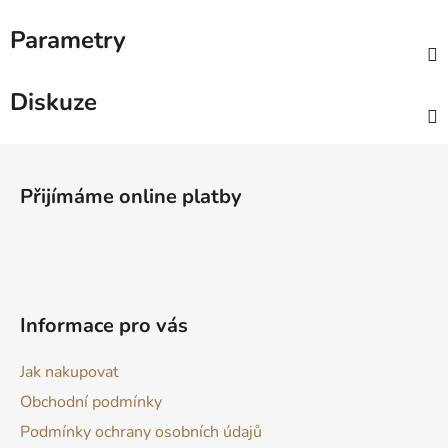
Parametry
Diskuze
Z
á
Přijímáme online platby
p
a
t
í
Informace pro vás
Jak nakupovat
Obchodní podmínky
Podmínky ochrany osobních údajů