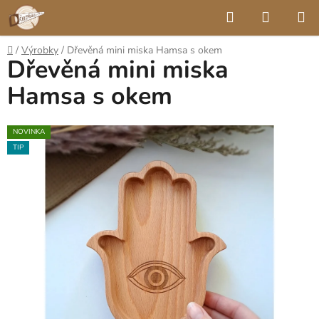
Přejít
Hledat
NÁKUP
na
KOŠÍK
obsah
Domů
/
Výrobky
/
Dřevěná mini miska Hamsa s okem
Dřevěná mini miska
Hamsa s okem
NOVINKA
TIP