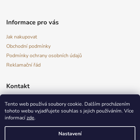
t
í
Informace pro vás
Jak nakupovat
Obchodní podmínky
Podmínky ochrany osobních údajů
Reklamační řád
Kontakt
drevokazuv
@
gmail.com
Tento web používá soubory cookie. Dalším procházením
tohoto webu vyjadřujete souhlas s jejich používáním. Více
informací
zde
.
Nastavení