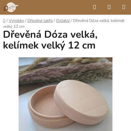
Přejít
Hledat
NÁKUP
na
KOŠÍK
obsah
Domů
/
Výrobky
/
Dřevěné talíře
/
Ostatní
/
Dřevěná Dóza velká, kelímek
velký 12 cm
Dřevěná Dóza velká,
kelímek velký 12 cm