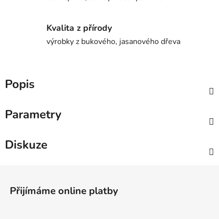
Kvalita z přírody
výrobky z bukového, jasanového dřeva
Popis
Parametry
Diskuze
Z
á
Přijímáme online platby
p
a