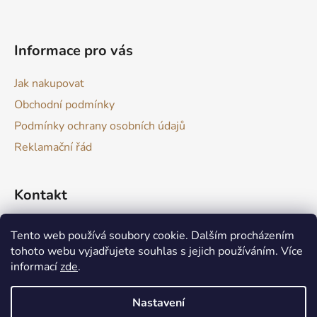
t
í
Informace pro vás
Jak nakupovat
Obchodní podmínky
Podmínky ochrany osobních údajů
Reklamační řád
Kontakt
drevokazuv
@
gmail.com
Tento web používá soubory cookie. Dalším procházením
tohoto webu vyjadřujete souhlas s jejich používáním. Více
informací
zde
.
Nastavení