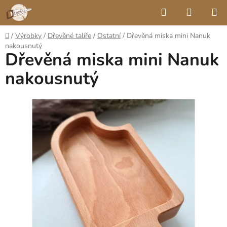
Přejít
Hledat
NÁKUP
na
KOŠÍK
obsah
Domů
/
Výrobky
/
Dřevěné talíře
/
Ostatní
/
Dřevěná miska mini Nanuk
nakousnutý
Dřevěná miska mini Nanuk
nakousnutý